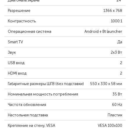
Диагональ экрана
24"
Разрешение
1366 x 768
Контрастность
1000:1
Операционная система
Android + Bt launcher
Smart TV
Да
Звук
2x3 Вт
USB вход
2
HDMI вход
2
Габаритные размеры ШГВ (без подставки)
550 x 330 x 58 мм
Номинальная мощность потребления
35 Вт
Частота обновления
60 Hz
Настольная подставка
Пластик
Крепление на стену, VESA
VESA 100x100