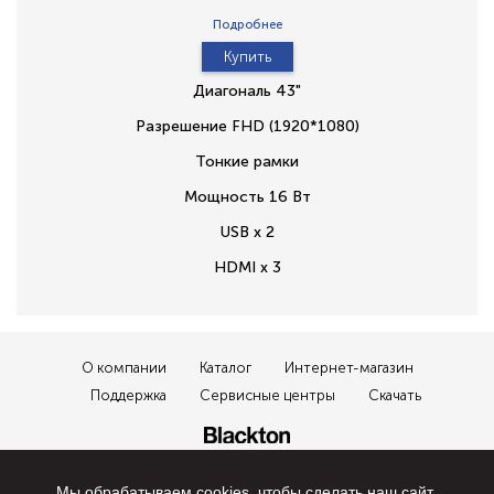
Подробнее
Купить
Диагональ 43"
Разрешение FHD (1920*1080)
Тонкие рамки
Мощность 16 Вт
USB x 2
HDMI x 3
О компании
Каталог
Интернет-магазин
Поддержка
Сервисные центры
Скачать
Хотите первыми получать промо-коды на скидки и участвовать в
закрытых распродажах? Тогда подписывайтесь на нашу рассылку!
Мы обрабатываем cookies, чтобы сделать наш сайт