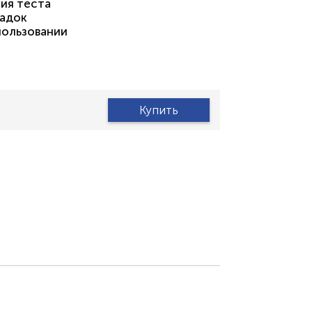
ия теста
садок
пользовании
Купить