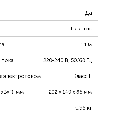
Да
Пластик
ра
1.1 м
 тока
220-240 В, 50/60 Гц
я электротоком
Класс II
хВхГ), мм
202 х 140 х 85 мм
0.95 кг